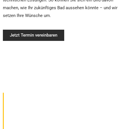
technischen Lösungen. So können Sie sich ein Bild davon
machen, wie Ihr zukünftiges Bad aussehen könnte – und wir
setzen Ihre Wünsche um.
Jetzt Termin vereinbaren
Unser Fachteam in
Reichartshausen berät Sie
gerne zu allen Themen rund